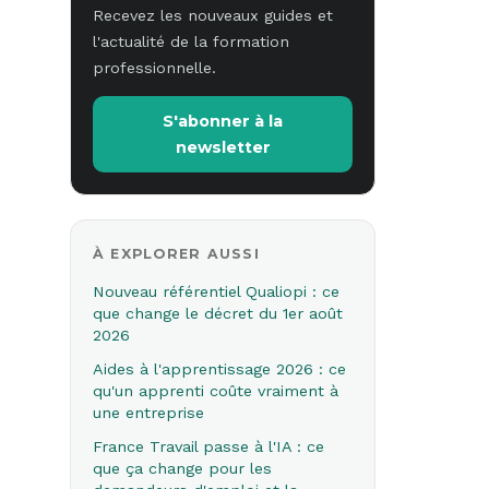
Recevez les nouveaux guides et
l'actualité de la formation
professionnelle.
S'abonner à la
newsletter
À EXPLORER AUSSI
Nouveau référentiel Qualiopi : ce
que change le décret du 1er août
2026
Aides à l'apprentissage 2026 : ce
qu'un apprenti coûte vraiment à
une entreprise
France Travail passe à l'IA : ce
que ça change pour les