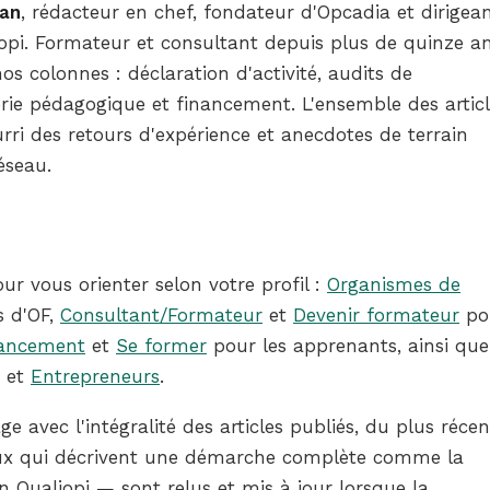
oan
, rédacteur en chef, fondateur d'Opcadia et dirigea
iopi. Formateur et consultant depuis plus de quinze an
os colonnes : déclaration d'activité, audits de
erie pédagogique et financement. L'ensemble des artic
urri des retours d'expérience et anecdotes de terrain
éseau.
r vous orienter selon votre profil :
Organismes de
s d'OF,
Consultant/Formateur
et
Devenir formateur
po
ancement
et
Se former
pour les apprenants, ainsi que
et
Entrepreneurs
.
 avec l'intégralité des articles publiés, du plus récen
eux qui décrivent une démarche complète comme la
n Qualiopi — sont relus et mis à jour lorsque la