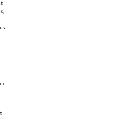
nt
s,
les
ur
t