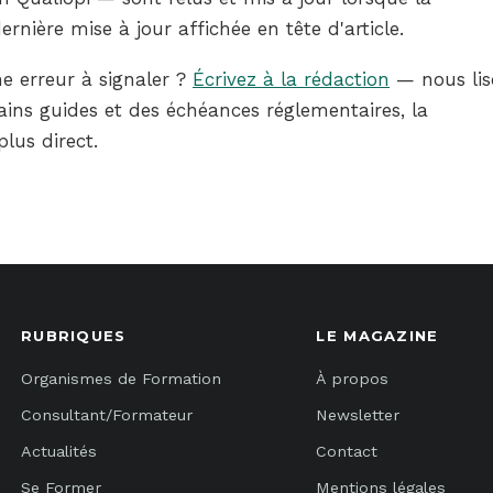
nière mise à jour affichée en tête d'article.
e erreur à signaler ?
Écrivez à la rédaction
— nous lis
ins guides et des échéances réglementaires, la
plus direct.
RUBRIQUES
LE MAGAZINE
Organismes de Formation
À propos
Consultant/Formateur
Newsletter
Actualités
Contact
Se Former
Mentions légales